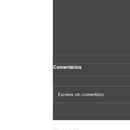
Comentários
Escreva um comentário
Agora você pode escrever
no blog onde estiver!