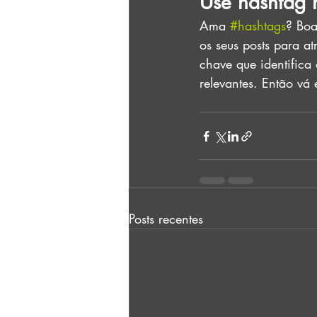
Use hashtag n
Ama 
#hashtags
? Boa
os seus posts para a
chave que identifica
relevantes. Então vá 
Posts recentes