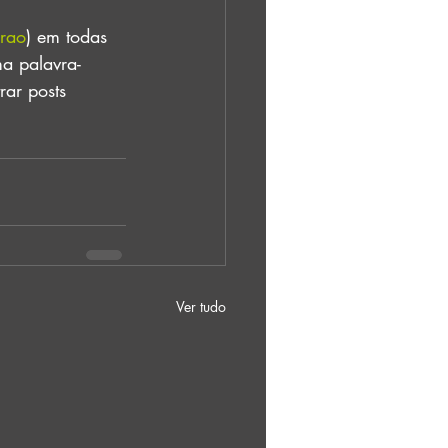
rao
) em todas 
ma palavra-
ar posts 
Ver tudo