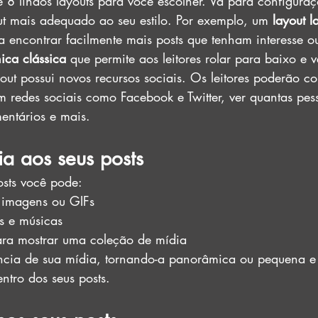
 8 lindos layouts para você escolher. Vá para configuraç
ut mais adequado ao seu estilo. Por exemplo, um
 layout l
 a encontrar facilmente mais posts que tenham interesse 
ica clássica
 que permite aos leitores rolar para baixo e v
out possui novos recursos sociais. Os leitores poderão co
m redes sociais como Facebook e Twitter, ver quantas pes
entários e mais.   
a aos seus posts
sts você pode:  
 imagens ou GIFs 
s e músicas 
para mostrar uma coleção de mídia 
ncia de sua mídia, tornando-a panorâmica ou pequena e 
ntro dos seus posts. 