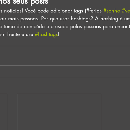
os seus posts
s notícias! Você pode adicionar tags (#ferias 
#sonho
#ve
trair mais pessoas. Por que usar hashtags? A hashtag é u
 o tema do conteúdo e é usada pelas pessoas para encontr
em frente e use 
#hashtags
!