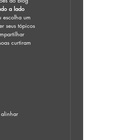
ões do blog 
ado a lado 
ou escolha um 
er seus tópicos 
mpartilhar 
soas curtiram 
alinhar 