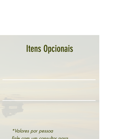
Fale com um de nossos consultores,
para cotar uma passagem da sua
cidade, na melhor data para você :)
Itens Opcionais
*Valores por pessoa
Fale com um consultor para