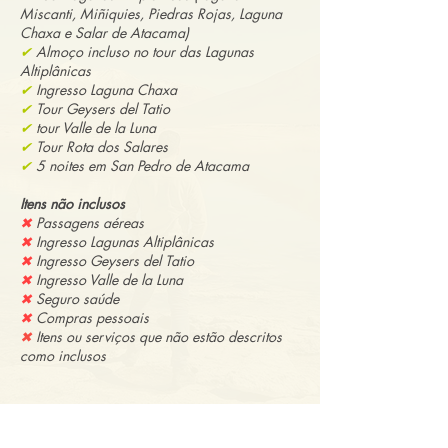
Miscanti, Miñiquies, Piedras Rojas,
Laguna
Chaxa e Salar de Atacama)
✔
Almoço incluso no tour das Lagunas
Altiplânicas
✔
Ingresso Laguna Chaxa
✔
Tour Geysers del Tatio
✔
tour Valle de la Luna
✔
Tour Rota dos Salares
✔
5 noites em San Pedro de Atacama
​Itens não inclusos
✖
Passagens aéreas
✖
I
ngresso Lagunas Altiplânicas
✖
Ingresso Geysers del Tatio
✖
Ingresso Valle de la Luna
✖
Seguro saúde
✖
Compras pessoais
✖
Itens ou serviços que não estão descritos
como inclusos